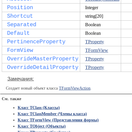
Position
Integer
Shortcut
string[20]
Separated
Boolean
Default
Boolean
PertinenceProperty
TProperty
FormView
TFormView
OverrideMasterProperty
TProperty
OverrideDetailProperty
TProperty
Замечания:
Создает новый объект класса
TFormViewAction
.
См. также
Класс TClass (Классы)
Класс TClassMember (Члены класса)
Класс TFormView (Представления формы)
Класс TObject (Объекты)