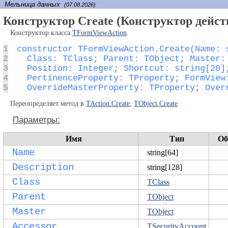
Мельница данных
(07.08.2026)
Конструктор Create (Конструктор дейс
Конструктор класса
TFormViewAction
.
1
2
3
4
5
  OverrideMasterProperty: TProperty; Over
Переопределяет метод в
TAction.Create
,
TObject.Create
.
Параметры:
Имя
Тип
Об
Name
string[64]
Description
string[128]
Class
TClass
Parent
TObject
Master
TObject
Accessor
TSecurityAccount