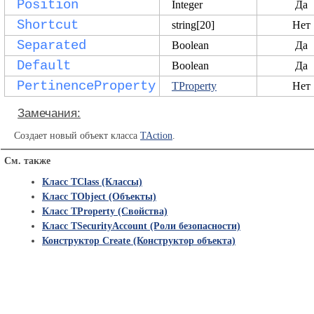
Position
Integer
Да
Shortcut
string[20]
Нет
Separated
Boolean
Да
Default
Boolean
Да
PertinenceProperty
TProperty
Нет
Замечания:
Создает новый объект класса
TAction
.
См. также
Класс TClass (Классы)
Класс TObject (Объекты)
Класс TProperty (Свойства)
Класс TSecurityAccount (Роли безопасности)
Конструктор Create (Конструктор объекта)