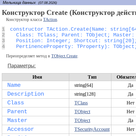
Мельница данных
(07.08.2026)
Конструктор Create (Конструктор дейст
Конструктор класса
TAction
.
1
2
3
4
  PertinenceProperty: TProperty): TObject
Переопределяет метод в
TObject.Create
.
Параметры:
Имя
Тип
Обязате
Name
string[64]
Да
Description
string[128]
Да
Class
TClass
Нет
Parent
TObject
Нет
Master
TObject
Да
Accessor
TSecurityAccount
Нет