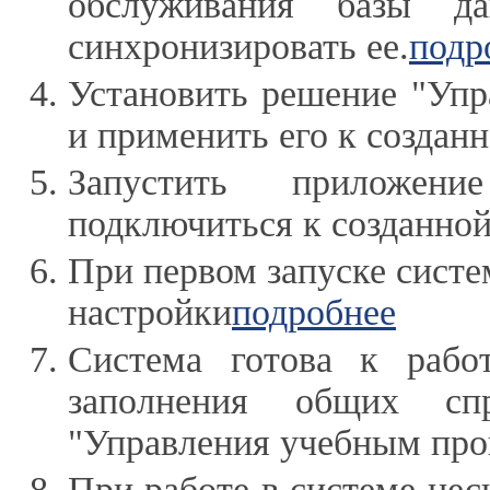
обслуживания базы д
синхронизировать ее.
подр
Установить решение "Уп
и применить его к созданн
Запустить приложен
подключиться к созданной
При первом запуске систе
настройки
подробнее
Система готова к рабо
заполнения общих спр
"Управления учебным про
При работе в системе нес