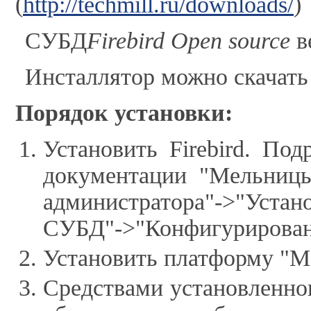
(
http://techmill.ru/downloads/
)
СУБД
Firebird Open source
в
Инсталлятор можно скачать
Порядок установки:
Установить Firebird. По
документации "Мельницы
администратора"->"Уста
СУБД"->"Конфигурирован
Установить платформу "М
Средствами установленно