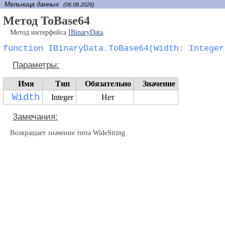
Мельница данных
(06.08.2026)
Метод ToBase64
Метод интерфейса
IBinaryData
.
function IBinaryData.ToBase64(Width: Integer
Параметры:
Имя
Тип
Обязательно
Значение
Width
Integer
Нет
Замечания:
Возвращает значение типа WideString.