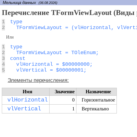
Мельница данных
(06.08.2026)
Перечисление TFormViewLayout (Виды 
1
2
  TFormViewLayout = (vlHorizontal, vlVert
Или
1
2
3
4
5
  vlVertical = $00000001;
Элементы перечисления:
Имя
Значение
Назначение
vlHorizontal
0
Горизонтальное
vlVertical
1
Вертикально