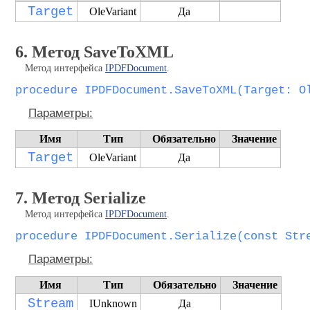
Target
OleVariant
Да
6. Метод SaveToXML
Метод интерфейса
IPDFDocument
.
procedure IPDFDocument.SaveToXML(Target: O
Параметры:
Имя
Тип
Обязательно
Значение
Target
OleVariant
Да
7. Метод Serialize
Метод интерфейса
IPDFDocument
.
procedure IPDFDocument.Serialize(const Str
Параметры:
Имя
Тип
Обязательно
Значение
Stream
IUnknown
Да