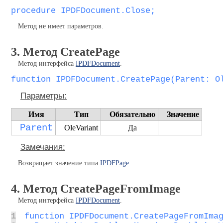
procedure IPDFDocument.Close;
Метод не имеет параметров.
3. Метод CreatePage
Метод интерфейса
IPDFDocument
.
function IPDFDocument.CreatePage(Parent: O
Параметры:
Имя
Тип
Обязательно
Значение
Parent
OleVariant
Да
Замечания:
Возвращает значение типа
IPDFPage
.
4. Метод CreatePageFromImage
Метод интерфейса
IPDFDocument
.
1