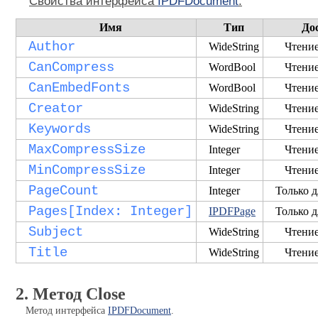
Свойства интерфейса
IPDFDocument
:
Имя
Тип
До
Author
WideString
Чтение
CanCompress
WordBool
Чтение
CanEmbedFonts
WordBool
Чтение
Creator
WideString
Чтение
Keywords
WideString
Чтение
MaxCompressSize
Integer
Чтение
MinCompressSize
Integer
Чтение
PageCount
Integer
Только д
Pages[Index: Integer]
IPDFPage
Только д
Subject
WideString
Чтение
Title
WideString
Чтение
2. Метод Close
Метод интерфейса
IPDFDocument
.