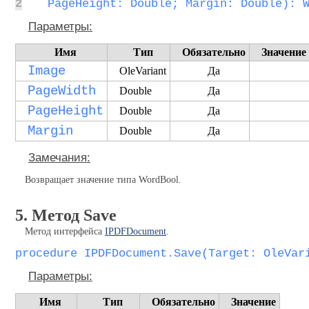
2
  PageHeight: Double; Margin: Double): 
Параметры:
Имя
Тип
Обязательно
Значение
Image
OleVariant
Да
PageWidth
Double
Да
PageHeight
Double
Да
Margin
Double
Да
Замечания:
Возвращает значение типа WordBool.
5. Метод Save
Метод интерфейса
IPDFDocument
.
procedure IPDFDocument.Save(Target: OleVar
Параметры:
Имя
Тип
Обязательно
Значение