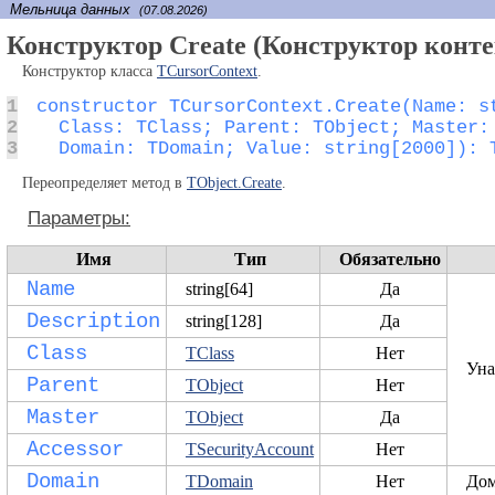
Мельница данных
(07.08.2026)
Конструктор Create (Конструктор конте
Конструктор класса
TCursorContext
.
1
2
3
  Domain: TDomain; Value: string[2000]): 
Переопределяет метод в
TObject.Create
.
Параметры:
Имя
Тип
Обязательно
Name
string[64]
Да
Description
string[128]
Да
Class
TClass
Нет
Уна
Parent
TObject
Нет
Master
TObject
Да
Accessor
TSecurityAccount
Нет
Domain
TDomain
Нет
До