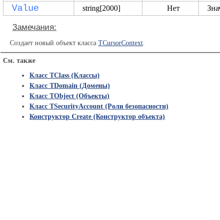
Value
string[2000]
Нет
Зна
Замечания:
Создает новый объект класса
TCursorContext
.
См. также
Класс TClass (Классы)
Класс TDomain (Домены)
Класс TObject (Объекты)
Класс TSecurityAccount (Роли безопасности)
Конструктор Create (Конструктор объекта)