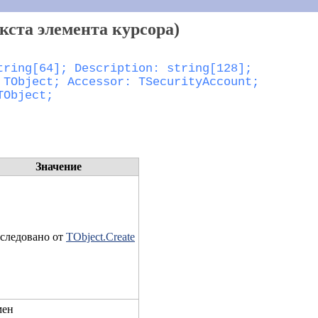
кста элемента курсора)
TObject;
Значение
следовано от
TObject.Create
мен