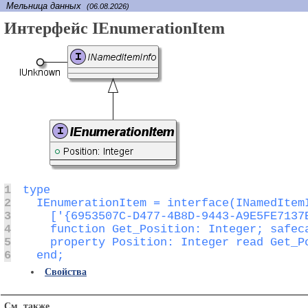
Мельница данных
(06.08.2026)
Интерфейс IEnumerationItem
1
2
3
4
5
6
  end;
Свойства
См. также