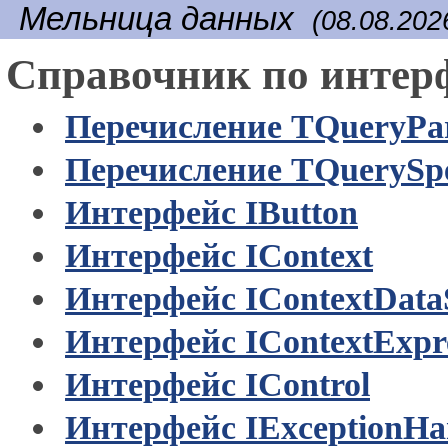
Мельница данных
(08.08.202
Справочник по интер
Перечисление TQueryPa
Перечисление TQuerySpe
Интерфейс IButton
Интерфейс IContext
Интерфейс IContextData
Интерфейс IContextExpre
Интерфейс IControl
Интерфейс IExceptionHa