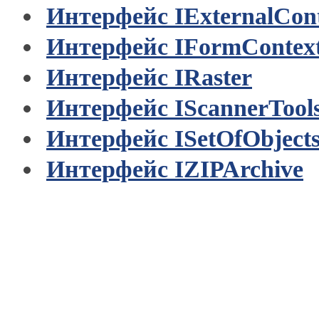
Интерфейс IExternalCon
Интерфейс IFormContex
Интерфейс IRaster
Интерфейс IScannerTool
Интерфейс ISetOfObjects
Интерфейс IZIPArchive