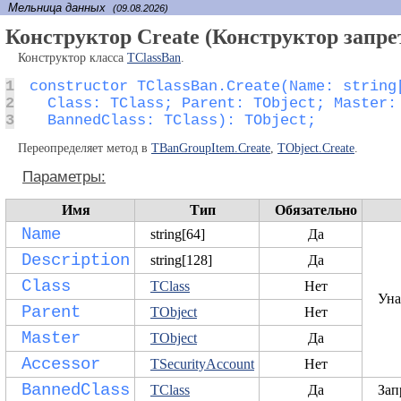
Мельница данных
(09.08.2026)
Конструктор Create (Конструктор запрет
Конструктор класса
TClassBan
.
1
2
3
  BannedClass: TClass): TObject;
Переопределяет метод в
TBanGroupItem.Create
,
TObject.Create
.
Параметры:
Имя
Тип
Обязательно
Name
string[64]
Да
Description
string[128]
Да
Class
TClass
Нет
Уна
Parent
TObject
Нет
Master
TObject
Да
Accessor
TSecurityAccount
Нет
BannedClass
TClass
Да
Зап