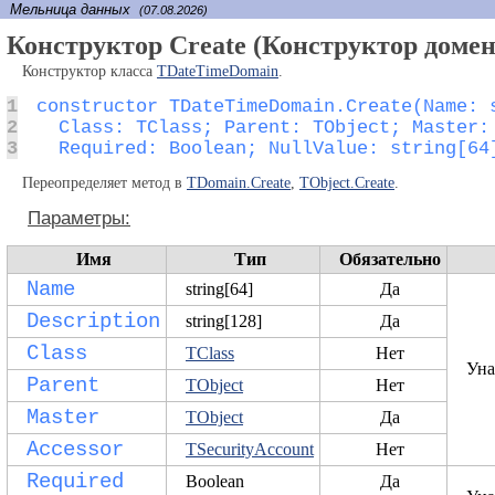
Мельница данных
(07.08.2026)
Конструктор Create (Конструктор домен
Конструктор класса
TDateTimeDomain
.
1
2
3
  Required: Boolean; NullValue: string[64
Переопределяет метод в
TDomain.Create
,
TObject.Create
.
Параметры:
Имя
Тип
Обязательно
Name
string[64]
Да
Description
string[128]
Да
Class
TClass
Нет
Уна
Parent
TObject
Нет
Master
TObject
Да
Accessor
TSecurityAccount
Нет
Required
Boolean
Да