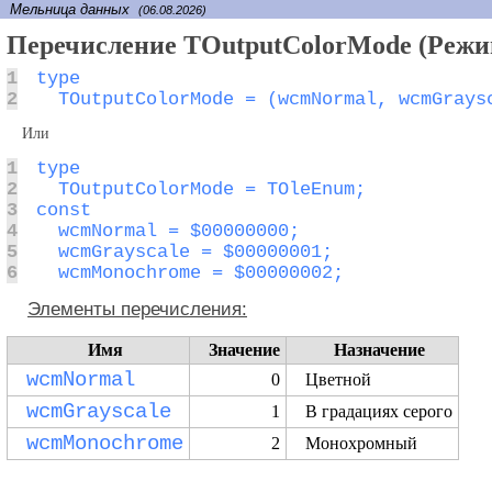
Мельница данных
(06.08.2026)
Перечисление TOutputColorMode (Режи
1
2
  TOutputColorMode = (wcmNormal, wcmGrays
Или
1
2
3
4
5
6
  wcmMonochrome = $00000002;
Элементы перечисления:
Имя
Значение
Назначение
wcmNormal
0
Цветной
wcmGrayscale
1
В градациях серого
wcmMonochrome
2
Монохромный