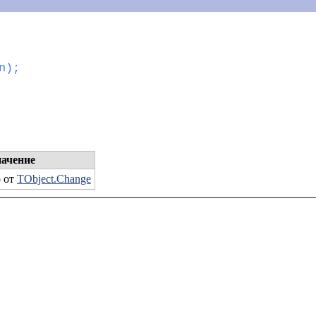
n);
начение
о от
TObject.Change