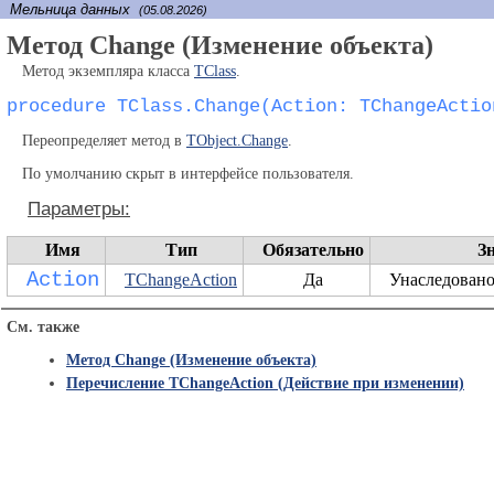
Мельница данных
(05.08.2026)
Метод Change (Изменение объекта)
Метод экземпляра класса
TClass
.
procedure TClass.Change(Action: TChangeActio
Переопределяет метод в
TObject.Change
.
По умолчанию скрыт в интерфейсе пользователя.
Параметры:
Имя
Тип
Обязательно
З
Action
TChangeAction
Да
Унаследован
См. также
Метод Change (Изменение объекта)
Перечисление TChangeAction (Действие при изменении)