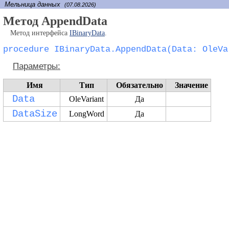
Мельница данных
(07.08.2026)
Метод AppendData
Метод интерфейса
IBinaryData
.
procedure IBinaryData.AppendData(Data: OleVa
Параметры:
Имя
Тип
Обязательно
Значение
Data
OleVariant
Да
DataSize
LongWord
Да