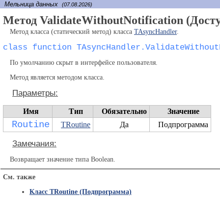
Мельница данных
(07.08.2026)
Метод ValidateWithoutNotification (Дос
Метод класса (статический метод) класса
TAsyncHandler
.
class function TAsyncHandler.ValidateWithout
По умолчанию скрыт в интерфейсе пользователя.
Метод является методом класса.
Параметры:
Имя
Тип
Обязательно
Значение
Routine
TRoutine
Да
Подпрограмма
Замечания:
Возвращает значение типа Boolean.
См. также
Класс TRoutine (Подпрограмма)