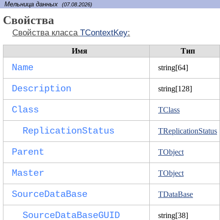
Мельница данных
(07.08.2026)
Свойства
Свойства класса
TContextKey
:
Имя
Тип
Name
string[64]
Description
string[128]
Class
TClass
ReplicationStatus
TReplicationStatus
Parent
TObject
Master
TObject
SourceDataBase
TDataBase
SourceDataBaseGUID
string[38]