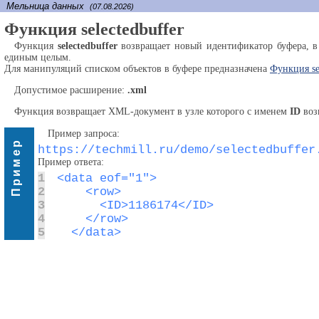
Мельница данных
(07.08.2026)
Функция selectedbuffer
Функция
selectedbuffer
возвращает новый идентификатор буфера, в 
единым целым.
Для манипуляций списком объектов в буфере предназначена
Функция se
Допустимое расширение:
.xml
Функция возвращает XML-документ в узле которого с именем
ID
воз
Пример запроса:
Пример
https://techmill.ru/demo/selectedbuffer
Пример ответа:
1
2
3
4
5
  </data>