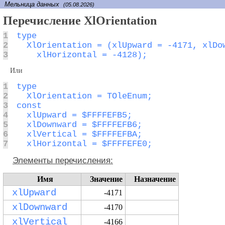
Мельница данных
(05.08.2026)
Перечисление XlOrientation
1
2
3
    xlHorizontal = -4128);
Или
1
2
3
4
5
6
7
  xlHorizontal = $FFFFEFE0;
Элементы перечисления:
Имя
Значение
Назначение
xlUpward
-4171
xlDownward
-4170
xlVertical
-4166