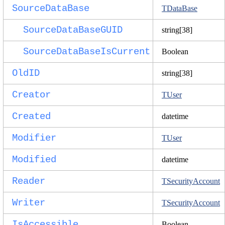
SourceDataBase
TDataBase
SourceDataBaseGUID
string[38]
SourceDataBaseIsCurrent
Boolean
OldID
string[38]
Creator
TUser
Created
datetime
Modifier
TUser
Modified
datetime
Reader
TSecurityAccount
Writer
TSecurityAccount
IsAccessible
Boolean