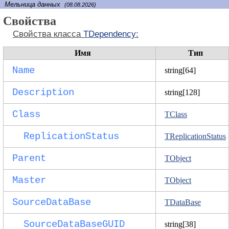
Мельница данных
(08.08.2026)
Свойства
Свойства класса
TDependency
:
Имя
Тип
Name
string[64]
Description
string[128]
Class
TClass
ReplicationStatus
TReplicationStatus
Parent
TObject
Master
TObject
SourceDataBase
TDataBase
SourceDataBaseGUID
string[38]