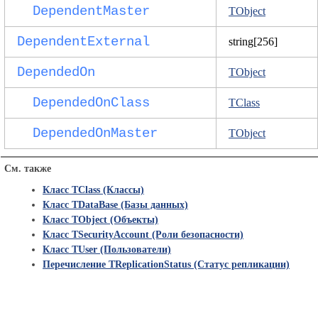
DependentMaster
TObject
DependentExternal
string[256]
DependedOn
TObject
DependedOnClass
TClass
DependedOnMaster
TObject
См. также
Класс TClass (Классы)
Класс TDataBase (Базы данных)
Класс TObject (Объекты)
Класс TSecurityAccount (Роли безопасности)
Класс TUser (Пользователи)
Перечисление TReplicationStatus (Статус репликации)