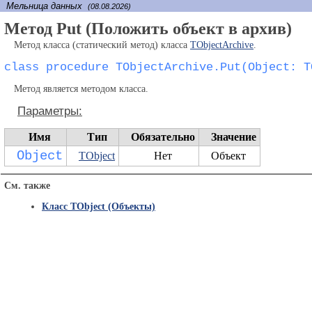
Мельница данных
(08.08.2026)
Метод Put (Положить объект в архив)
Метод класса (статический метод) класса
TObjectArchive
.
class procedure TObjectArchive.Put(Object: T
Метод является методом класса.
Параметры:
Имя
Тип
Обязательно
Значение
Object
TObject
Нет
Объект
См. также
Класс TObject (Объекты)