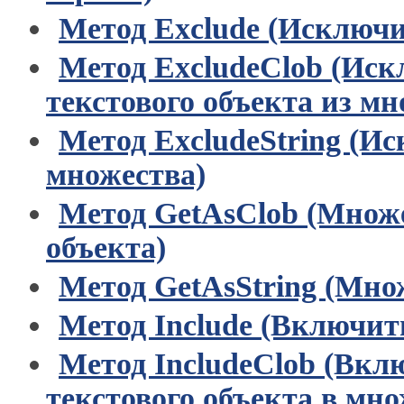
Метод Exclude (Исключи
Метод ExcludeClob (Ис
текстового объекта из мн
Метод ExcludeString (И
множества)
Метод GetAsClob (Множе
объекта)
Метод GetAsString (Множ
Метод Include (Включит
Метод IncludeClob (Вкл
текстового объекта в мно