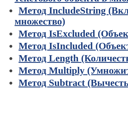
Метод IncludeString (В
множество)
Метод IsExcluded (Объек
Метод IsIncluded (Объек
Метод Length (Количест
Метод Multiply (Умножи
Метод Subtract (Вычест