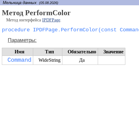
Мельница данных
(05.08.2026)
Метод PerformColor
Метод интерфейса
IPDFPage
.
procedure IPDFPage.PerformColor(const Comman
Параметры:
Имя
Тип
Обязательно
Значение
Command
WideString
Да