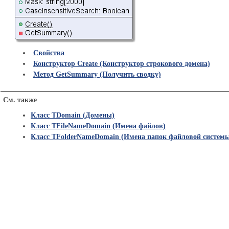
Свойства
Конструктор Create (Конструктор строкового домена)
Метод GetSummary (Получить сводку)
См. также
Класс TDomain (Домены)
Класс TFileNameDomain (Имена файлов)
Класс TFolderNameDomain (Имена папок файловой систем