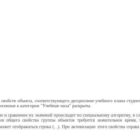
свойств объекта, соответствующего дисциплине учебного плана студент
несенные к категории "Учебные часы" раскрыты.
ние и сравнение их значений происходит по специальному алгоритму, в с
я общего свойства группы объектов требуется значительное время, 
может отображаться строка (...). При активизации этого свойства справ