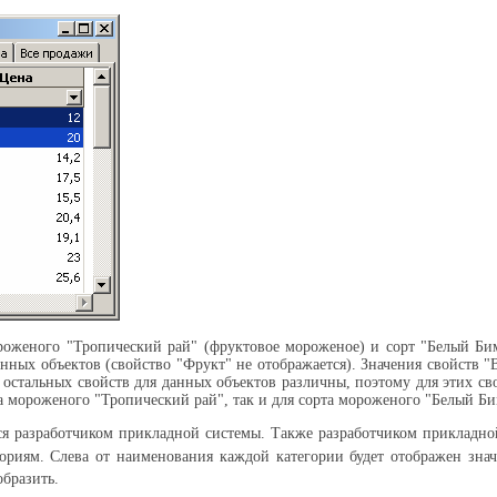
ороженого "Тропический рай" (фруктовое мороженое) и сорт "Белый Би
енных объектов (свойство "Фрукт" не отображается). Значения свойств 
 остальных свойств для данных объектов различны, поэтому для этих св
та мороженого "Тропический рай", так и для сорта мороженого "Белый Би
ся разработчиком прикладной системы. Также разработчиком прикладной
гориям. Слева от наименования каждой категории будет отображен зна
бразить.