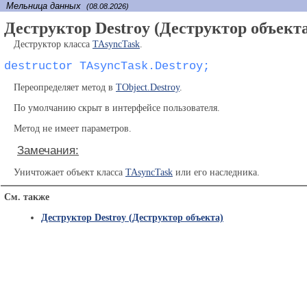
Мельница данных
(08.08.2026)
Деструктор Destroy (Деструктор объект
Деструктор класса
TAsyncTask
.
destructor TAsyncTask.Destroy;
Переопределяет метод в
TObject.Destroy
.
По умолчанию скрыт в интерфейсе пользователя.
Метод не имеет параметров.
Замечания:
Уничтожает объект класса
TAsyncTask
или его наследника.
См. также
Деструктор Destroy (Деструктор объекта)