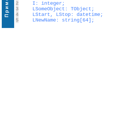
Пример
2
3
4
5
   LNewName: string[64];