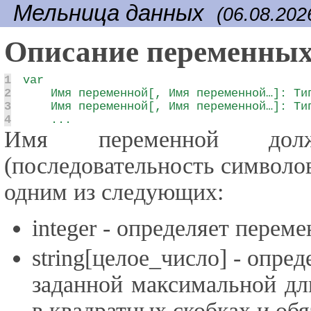
Мельница данных
(06.08.202
Описание переменны
1
2
3
4
    ...
Имя переменной долж
(последовательность символов 
одним из следующих:
integer - определяет перем
string[целое_число] - опре
заданной максимальной дл
в квадратных скобках и обя