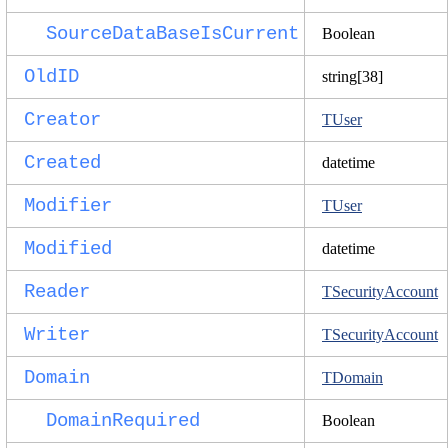
SourceDataBaseIsCurrent
Boolean
OldID
string[38]
Creator
TUser
Created
datetime
Modifier
TUser
Modified
datetime
Reader
TSecurityAccount
Writer
TSecurityAccount
Domain
TDomain
DomainRequired
Boolean