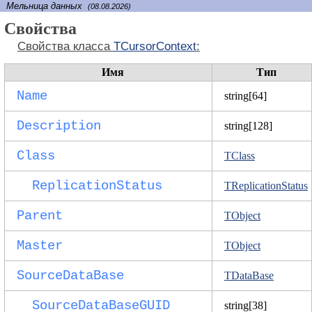
Мельница данных
(08.08.2026)
Свойства
Свойства класса
TCursorContext
:
Имя
Тип
Name
string[64]
Description
string[128]
Class
TClass
ReplicationStatus
TReplicationStatus
Parent
TObject
Master
TObject
SourceDataBase
TDataBase
SourceDataBaseGUID
string[38]