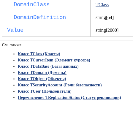
DomainClass
TClass
DomainDefinition
string[64]
Value
string[2000]
См. также
Класс TClass (Классы)
Класс TCursorItem (Элемент курсора)
Класс TDataBase (Базы данных)
Класс TDomain (Домены)
Класс TObject (Объекты)
Класс TSecurityAccount (Роли безопасности)
Класс TUser (Пользователи)
Перечисление TReplicationStatus (Статус репликации)