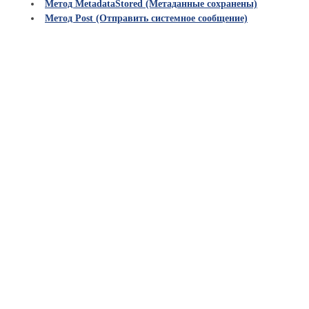
Метод MetadataStored (Метаданные сохранены)
Метод Post (Отправить системное сообщение)