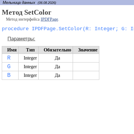
Мельница данных
(06.08.2026)
Метод SetColor
Метод интерфейса
IPDFPage
.
procedure IPDFPage.SetColor(R: Integer; G: I
Параметры:
Имя
Тип
Обязательно
Значение
R
Integer
Да
G
Integer
Да
B
Integer
Да