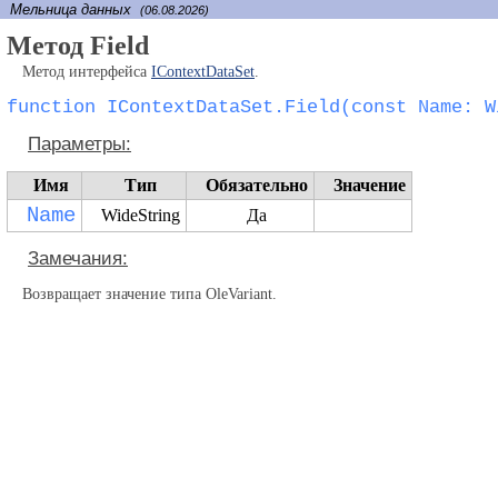
Мельница данных
(06.08.2026)
Метод Field
Метод интерфейса
IContextDataSet
.
function IContextDataSet.Field(const Name: W
Параметры:
Имя
Тип
Обязательно
Значение
Name
WideString
Да
Замечания:
Возвращает значение типа OleVariant.