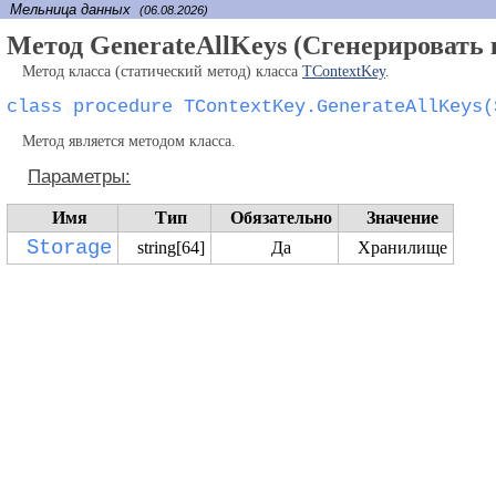
Мельница данных
(06.08.2026)
Метод GenerateAllKeys (Сгенерировать
Метод класса (статический метод) класса
TContextKey
.
class procedure TContextKey.GenerateAllKeys(
Метод является методом класса.
Параметры:
Имя
Тип
Обязательно
Значение
Storage
string[64]
Да
Хранилище