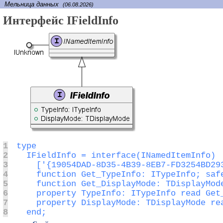
Мельница данных
(06.08.2026)
Интерфейс IFieldInfo
1
2
3
4
5
6
7
8
  end;