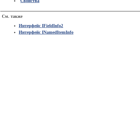
Свойства
См. также
Интерфейс IFieldInfo2
Интерфейс INamedItemInfo