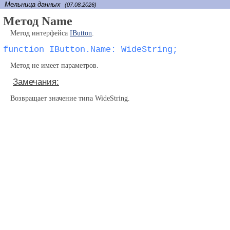
Мельница данных
(07.08.2026)
Метод Name
Метод интерфейса
IButton
.
function IButton.Name: WideString;
Метод не имеет параметров.
Замечания:
Возвращает значение типа WideString.