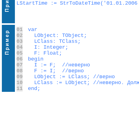
LStartTime := StrToDateTime('01.01.2006
01
Пример
02
03
04
05
06
07
08
09
10
11
end;