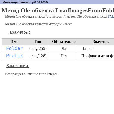
Мельница данных
(07.08.2026)
Метод Ole-объекта LoadImagesFromFold
Метод Ole-объекта класса (статический метод Ole-объекта) класса
TCl
Метод Ole-объекта является методом класса.
Параметры:
Имя
Тип
Обязательно
Значение
Folder
string[255]
Да
Папка
Prefix
string[128]
Нет
Префикс имени ф
Замечания:
Возвращает значение типа Integer.