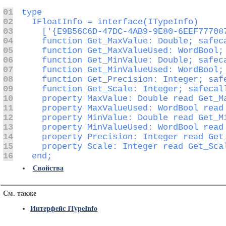
01
02
03
04
05
06
07
08
09
10
11
12
13
14
15
16
  end;
Свойства
См. также
Интерфейс ITypeInfo