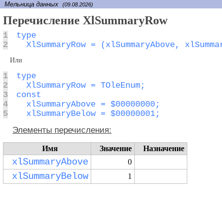
Мельница данных
(09.08.2026)
Перечисление XlSummaryRow
1
2
  XlSummaryRow = (xlSummaryAbove, xlSumma
Или
1
2
3
4
5
  xlSummaryBelow = $00000001;
Элементы перечисления:
Имя
Значение
Назначение
xlSummaryAbove
0
xlSummaryBelow
1