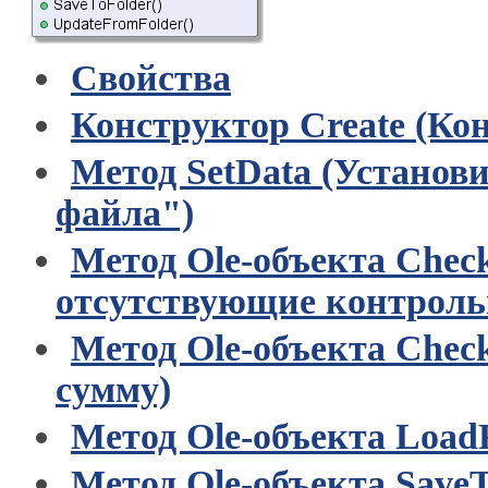
Свойства
Конструктор Create (Ко
Метод SetData (Установ
файла")
Метод Ole-объекта Che
отсутствующие контрол
Метод Ole-объекта Che
сумму)
Метод Ole-объекта Load
Метод Ole-объекта SaveT