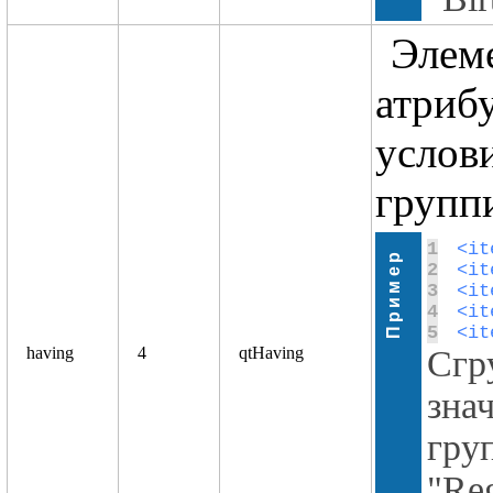
Элеме
атриб
услови
групп
1
Пример
2
3
4
5
<it
having
4
qtHaving
Сгр
зна
гру
"Re