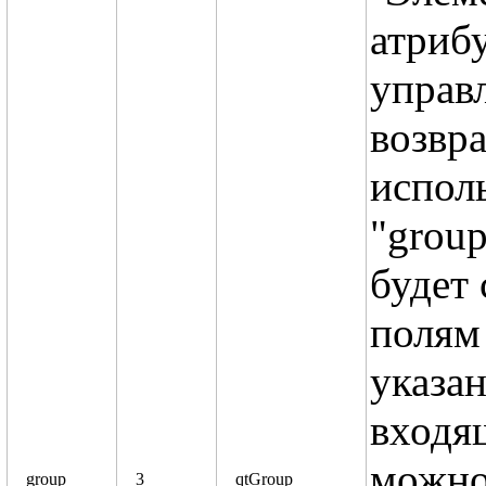
атриб
управ
возвра
испол
"group
будет
полям 
указан
входя
можно
group
3
qtGroup