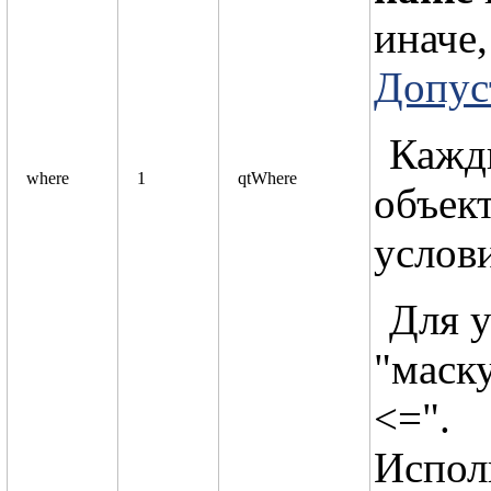
иначе,
Допус
Кажд
where
1
qtWhere
объект
услови
Для у
"маску
<=".
Исполь