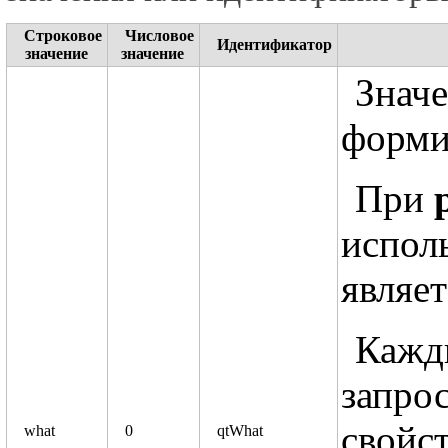
Строковое
Числовое
Идентификатор
значение
значение
Знач
форми
При
испол
являет
Кажд
запро
свойс
what
0
qtWhat