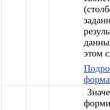
(столб
задан
резул
данны
этом с
Подро
форма
Знач
форми