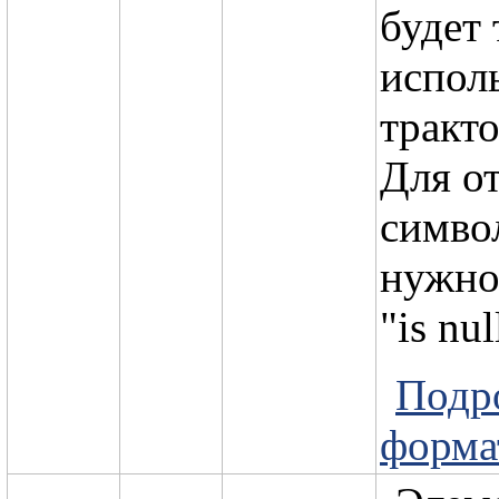
будет 
испол
тракто
Для о
символ
нужно 
"is nu
Подр
форма