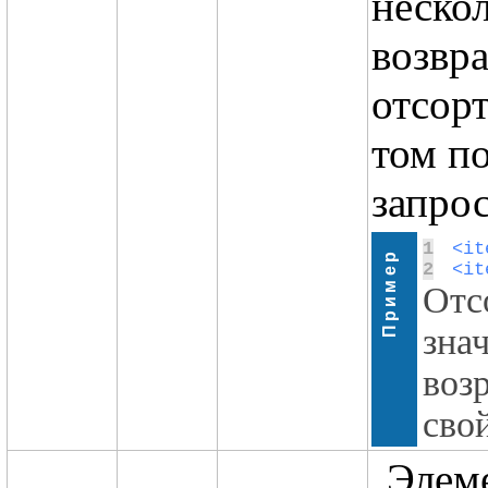
нескол
возвр
отсор
том по
запрос
1
Пример
2
<it
Отс
зна
во
сво
Элеме