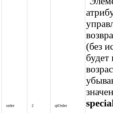
Элеме
атриб
управ
возвр
(без 
будет
возрас
убыва
значен
specia
order
2
qtOrder