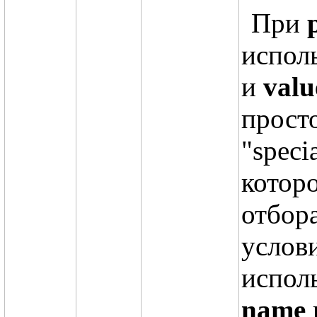
При
испол
и
val
просто
"speci
котор
отбор
услови
исполь
name