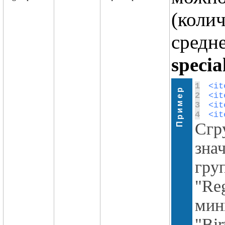
(коли
средне
specia
1
Пример
2
3
4
<it
Сгр
зна
гру
"Re
ми
"Bir