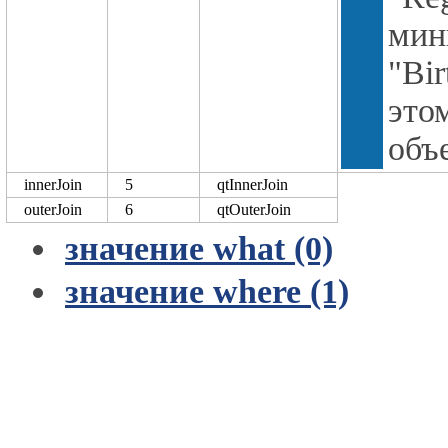
ми
"Bi
это
объ
innerJoin
5
qtInnerJoin
outerJoin
6
qtOuterJoin
значение what (0)
значение where (1)